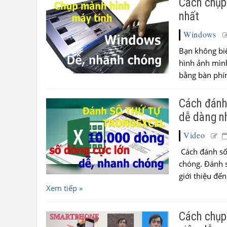
Cách chụp
nhất
Windows
Bạn không biế
hình ảnh mìn
bằng bàn phím
Cách đánh 
dễ dàng n
Video
Cách đánh số
chóng. Đánh s
giới thiệu đến.
Xem tiếp »
Cách chụp 