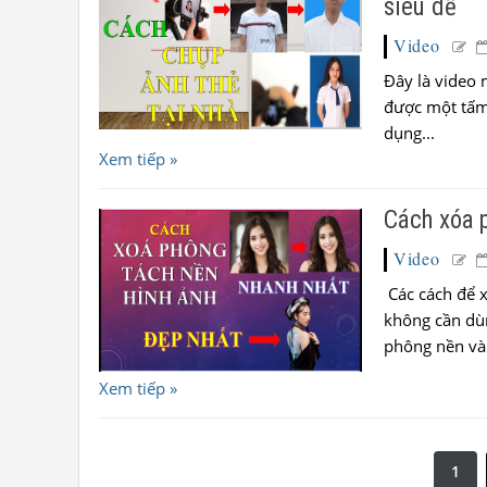
siêu dễ
Video
Đây là video 
được một tấm
dụng...
Xem tiếp »
Cách xóa p
Video
Các cách để x
không cần dù
phông nền và
Xem tiếp »
1