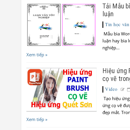
Tải Mẫu bì
luận
Tin học văn
Mẫu bìa Word 
luận hay bìa 
nghiệp...
Xem tiếp »
Hiệu ứng 
cọ vẽ tro
Video
Tạo hiệu ứng 
ứng cọ vẽ đượ
đẹp mắt. Tron
Xem tiếp »