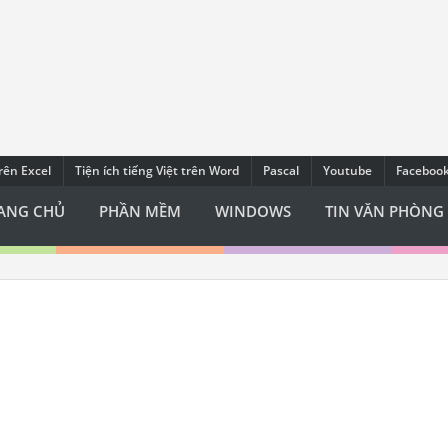
trên Excel
Tiện ích tiếng Việt trên Word
Pascal
Youtube
Faceboo
ANG CHỦ
PHẦN MỀM
WINDOWS
TIN VĂN PHÒNG