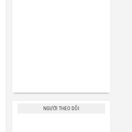
g
NGƯỜI THEO DÕI