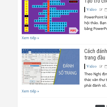
Tạo trò ch
Video
PowerPoint là
hội thảo. Bạn
bằng PowerPoi
Xem tiếp »
Cách đánh 
trang đầu
Video
Theo Nghị đị
thác văn thư 
phải đánh số..
Xem tiếp »