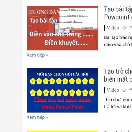
Tạo bài tậ
Powpoint 
Video
Bài tập trắc 
điền vào chỗ t
Xem tiếp »
Tạo trò ch
biến mất 
Video
Trò chơi gồm 
trả lời và kh
Xem tiếp »