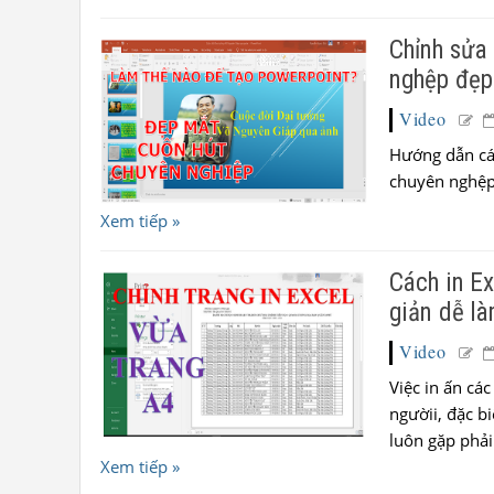
Chỉnh sửa 
nghệp đẹp
Video
Hướng dẫn các
chuyên nghệp 
Xem tiếp »
Cách in Ex
giản dễ l
Video
Việc in ấn các
ngườii, đặc b
luôn gặp phải.
Xem tiếp »