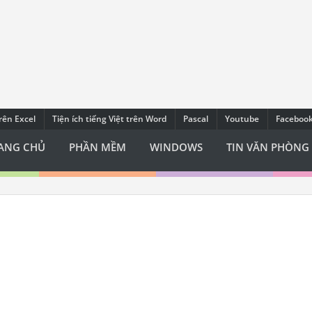
trên Excel
Tiện ích tiếng Việt trên Word
Pascal
Youtube
Faceboo
ANG CHỦ
PHẦN MỀM
WINDOWS
TIN VĂN PHÒNG