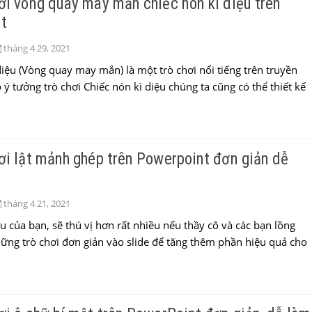
ơi vòng quay may mắn chiếc nón kì diệu trên
t
tháng 4 29, 2021
diệu (Vòng quay may mắn) là một trò chơi nổi tiếng trên truyền
 ý tưởng trò chơi Chiếc nón kì diệu chúng ta cũng có thể thiết kế
ơi lật mảnh ghép trên Powerpoint đơn giản dễ
tháng 4 21, 2021
ếu của bạn, sẽ thú vị hơn rất nhiều nếu thầy cô và các bạn lồng
ng trò chơi đơn giản vào slide để tăng thêm phần hiệu quả cho