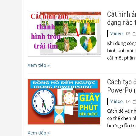
Cắt hình ả
dạng nào 
Video
Khi dùng công
hình ảnh với 
cắt một phần 
Xem tiếp »
Cách tạo đ
PowerPoi
Video
Cách dễ và n
có thể chèn n
hướng dẫn tro
Xem tiếp »