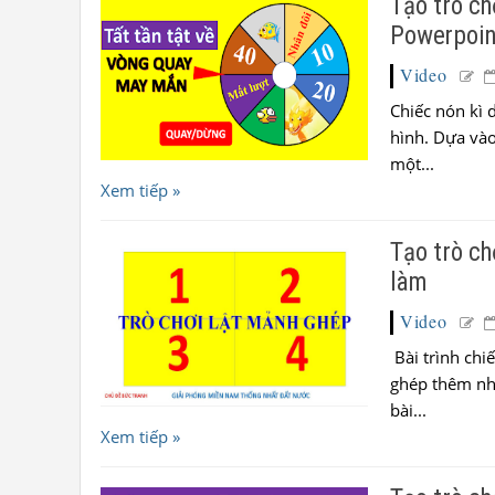
Tạo trò ch
Powerpoin
Video
Chiếc nón kì 
hình. Dựa vào
một...
Xem tiếp »
Tạo trò ch
làm
Video
Bài trình chi
ghép thêm nhữ
bài...
Xem tiếp »