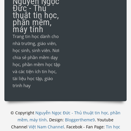
Nguyễn Ngọc
Đức - Thủ
thuật tin học,
phần mềm,
máy tính
Trang tin học dành cho
nhà trường, giáo viên,
học sinh, sinh viên. Nơi
chia sẻ phần mềm dạy
học, phần mềm học tập
và các tiện ích tin học,
tài liệu học tập, giáo
trình hay
© Copyright
Nguyễn Ngọc Đức - Thủ thuật tin học, phần
mềm, máy tính
. Design:
Bloggertheme9
.
Youtube
Channel
Việt Nam Channel
.
Facebok - Fan Page:
Tin học