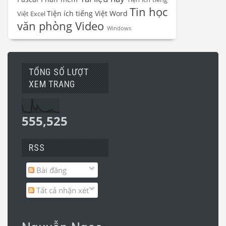
Tin học
Tiện ích tiếng Việt Word
Việt Excel
văn phòng
Video
Windows
TỔNG SỐ LƯỢT
XEM TRANG
555,525
RSS
Bài đăng
Tất cả nhận xét